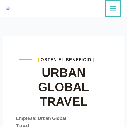
Ir
al
contenido
Por
ISIC
/
julio 20, 2023
OBTEN EL BENEFICIO
URBAN
GLOBAL
TRAVEL
Empresa: Urban Global
Travel